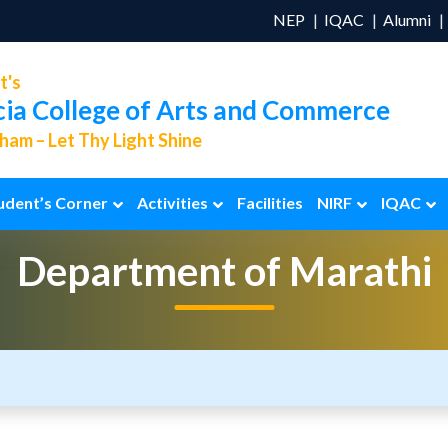
NEP
IQAC
Alumni
t's
cia College of Arts and Commerce
am – Let Thy Light Shine
udent’s Corner
Activities
Facilities
NIRF
IQAC
Department of
Marathi