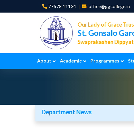
77678 11134
office@ggcollege.in
Our Lady of Grace Trus
St. Gonsalo Gar
Swaprakashen Dippyath
About
Academic
Programmes
St
Department News