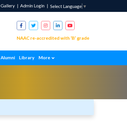
Gallery
Admin Login
Select Language
▼
NAAC re-accredited with ‘B’ grade
Alumni
Library
More